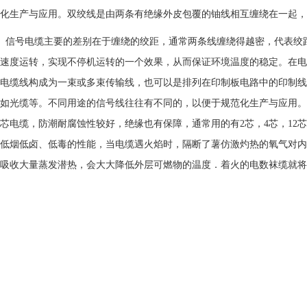
化生产与应用。双绞线是由两条有绝缘外皮包覆的铀线相互缠绕在一起，
信号电缆主要的差别在于缠绕的绞距，通常两条线缠绕得越密，代表绞
速度运转，实现不停机运转的一个效果，从而保证环境温度的稳定。在电
电缆线构成为一束或多束传输线，也可以是排列在印制板电路中的印制线
如光缆等。不同用途的信号线往往有不同的，以便于规范化生产与应用。
芯电缆，防潮耐腐蚀性较好，绝缘也有保障，通常用的有2芯，4芯，12芯
低烟低卤、低毒的性能，当电缆遇火焰时，隔断了薯仿激灼热的氧气对内
吸收大量蒸发潜热，会大大降低外层可燃物的温度．着火的电数袜缆就将