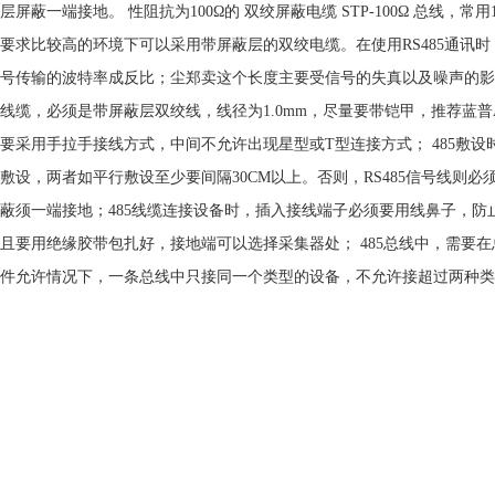
层屏蔽一端接地。 性阻抗为100Ω的 双绞屏蔽电缆 STP-100Ω 总线，
要求比较高的环境下可以采用带屏蔽层的双绞电缆。在使用RS485通讯
号传输的波特率成反比；尘郑卖这个长度主要受信号的失真以及噪声的影响所影
线缆，必须是带屏蔽层双绞线，线径为1.0mm，尽量要带铠甲，推荐蓝普ASTP-120Ω(
要采用手拉手接线方式，中间不允许出现星型或T型连接方式； 485敷
敷设，两者如平行敷设至少要间隔30CM以上。否则，RS485信号线则必
蔽须一端接地；485线缆连接设备时，插入接线端子必须要用线鼻子，防
且要用绝缘胶带包扎好，接地端可以选择采集器处； 485总线中，需要在
件允许情况下，一条总线中只接同一个类型的设备，不允许接超过两种类