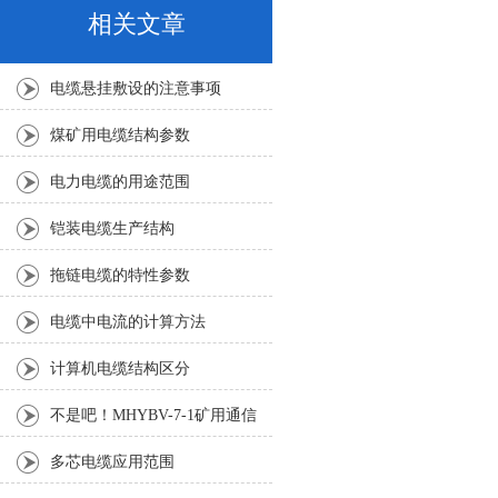
相关文章
电缆悬挂敷设的注意事项
煤矿用电缆结构参数
电力电缆的用途范围
铠装电缆生产结构
拖链电缆的特性参数
电缆中电流的计算方法
计算机电缆结构区分
不是吧！MHYBV-7-1矿用通信
电缆竟然能防火？
多芯电缆应用范围