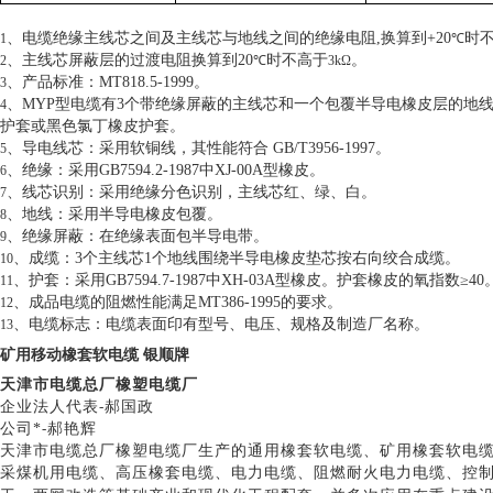
、电缆绝缘主线芯之间及主线芯与地线之间的绝缘电阻
,
换算到
+20
时
1
℃
、主线芯屏蔽层的过渡电阻换算到
20
时不高于
。
2
℃
3kΩ
、产品标准：
MT818.5-1999
。
3
、
MYP
型电缆有
3
个带绝缘屏蔽的主线芯和一个包覆半导电橡皮层的地
4
护套或黑色氯丁橡皮护套。
、导电线芯：采用软铜线，其性能符合
GB/T3956-1997
。
5
、绝缘：采用
GB7594.2-1987
中
XJ-00A
型橡皮。
6
、线芯识别：采用绝缘分色识别，主线芯红、绿、白。
7
、地线：采用半导电橡皮包覆。
8
、绝缘屏蔽：在绝缘表面包半导电带。
9
、成缆：
3
个主线芯
1
个地线围绕半导电橡皮垫芯按右向绞合成缆。
10
、护套：采用
GB7594.7-1987
中
XH-03A
型橡皮。护套橡皮的氧指数
≥40
11
、成品电缆的阻燃性能满足
MT386-1995
的要求。
12
、电缆标志：电缆表面印有型号、电压、规格及制造厂名称。
13
矿用移动橡套软电缆 银顺牌
天津市电缆总厂橡塑电缆厂
企业法人代表
-
郝国政
公司*
-
郝艳辉
天津市电缆总厂橡塑电缆厂生产的通用橡套软电缆、矿用橡套软电
采煤机用电缆、高压橡套电缆、电力电缆、阻燃耐火电力电缆、控