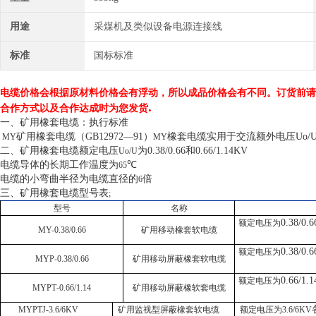
用途
采煤机及类似设备电源连接线
标准
国标标准
电缆价格会根据
原材料价格会有浮动，所以成品价格会有不同。订货前请
.
合作方式以及合作达成时为您发货
一、
矿用
橡套电缆：
执行标准
矿用橡套电缆（
GB12972—91
）
橡套电缆实用于交流额外电压
Uo/
MY
MY
二
、
矿用
橡套电缆
额定电压
为
0.38/0.66
和
0.66/1.14KV
Uo/U
电缆导体的长期工作温度为
℃
65
电缆的小弯曲半径为电缆直径的
倍
6
三
、
矿用橡套电缆型号表
;
型号
名称
0.38/0.
额定电压为
MY-0.38/0.66
矿用移动橡套软电缆
0.38/0.
额定电压为
MYP-0.38/0.66
矿用移动屏蔽橡套软电缆
0.66/1.
额定电压为
MYP
T
-0.66/1.14
矿用移动屏蔽橡软套电缆
MYPTJ-3.6/6KV
矿用监视型屏蔽橡套软电缆
额定电压为
3.6/6
KV