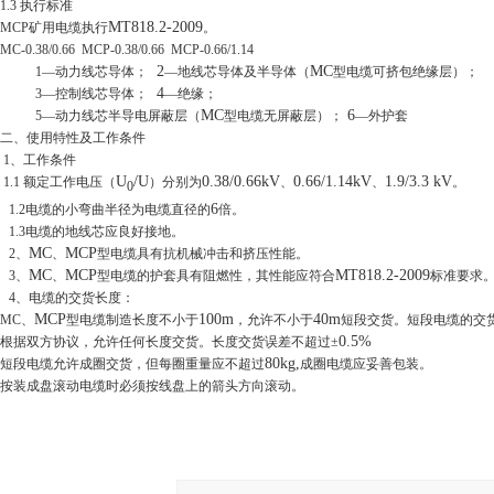
1.3
执行标准
MT818.2-2009
MCP
矿用电缆执行
。
MC-0.38/0.66 MCP-0.38/0.66 MCP-0.66/1.14
2
MC
1
—动力线芯导体；
—地线芯导体及半导体（
型电缆可挤包绝缘层）；
4
3
—控制线芯导体；
—绝缘；
MC
6
5
—动力线芯半导电屏蔽层（
型电缆无屏蔽层）；
—外护套
二、使用特性及工作条件
1
、工作条件
U
/U
0.38/0.66kV
0.66/1.14kV
1.9/3.3 kV
1.1
额定工作电压（
）分别为
、
、
。
0
6
1.2
电缆的小弯曲半径为电缆直径的
倍。
1.3
电缆的地线芯应良好接地。
MC
MCP
2
、
、
型电缆具有抗机械冲击和挤压性能。
MC
MCP
MT818.2-2009
3
、
、
型电缆的护套具有阻燃性，其性能应符合
标准要求
4
、电缆的交货长度：
MCP
100m
40m
MC
、
型电缆制造长度不小于
，允许不小于
短段交货。短段电缆的交
0.5%
根据双方协议，允许任何长度交货。长度交货误差不超过±
80kg,
短段电缆允许成圈交货，但每圈重量应不超过
成圈电缆应妥善包装。
按装成盘滚动电缆时必须按线盘上的箭头方向滚动。