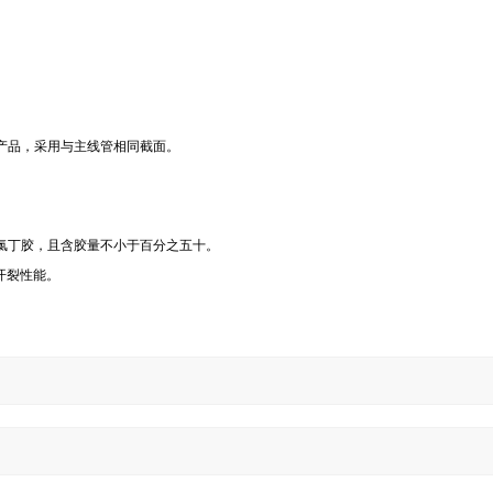
产品，采用与主线管相同截面。
氯丁胶，且含胶量不小于百分之五十。
开裂性能。