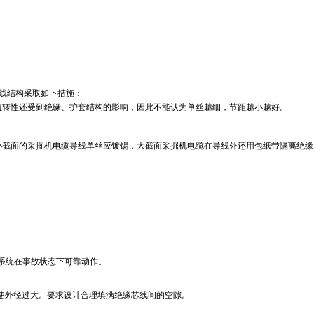
线结构采取如下措施：
扭转性还受到绝缘、护套结构的影响，因此不能认为单丝越细，节距越小越好。
小截面的采掘机电缆导线单丝应镀锡，大截面采掘机电缆在导线外还用包纸带隔离绝缘
）
系统在事故状态下可靠动作。
使外径过大。要求设计合理填满绝缘芯线间的空隙。