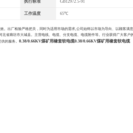
执行标准
GB12972.5-91
工作温度
65℃
,
有效。出厂检验严格把关，同时为适用市场的需求
公司始终以市场为导向、以顾客满
河北省廊坊市大城县。主营电线、电缆、分支电缆、电缆附件等。行业获得广大客户
0.38/0.66KV煤矿用橡套软电缆
0.38/0.66KV煤矿用橡套软电缆
提供的服务。