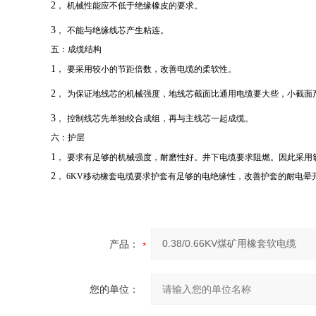
2
，
机械性能应不低于绝缘橡皮的要求。
3
，
不能与绝缘线芯产生粘连。
五：成缆结构
1
，
要采用较小的节距倍数，改善电缆的柔软性。
2
，
为保证地线芯的机械强度，地线芯截面比通用电缆要大些，小截面
3
，
控制线芯先单独绞合成组，再与主线芯一起成缆。
六：护层
1
，
要求有足够的机械强度，耐磨性好。井下电缆要求阻燃。因此采用
2
，
6KV
移动橡套电缆要求护套有足够的电绝缘性，改善护套的耐电晕
产品：
您的单位：