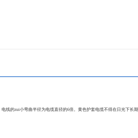
65℃，电线的zui小弯曲半径为电缆直径的6倍。黄色护套电缆不得在日光下长