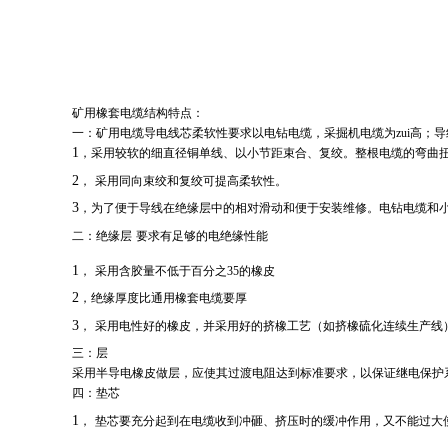
矿用橡套电缆结构特点：
一：矿用电缆导电线芯柔软性要求以电钻电缆，采掘机电缆为
zui
高；导
1
，采用较软的细直径铜单线、以小节距束合、复绞。整根电缆的弯曲
2
，
采用同向束绞和复绞可提高柔软性。
3
，为了便于导线在绝缘层中的相对滑动和便于安装维修。电钻电缆和
二：绝缘层
要求有足够的电绝缘性能
1
，
采用含胶量不低于百分之
35
的橡皮
2
，绝缘厚度比通用橡套电缆要厚
3
，
采用电性好的橡皮，并采用好的挤橡工艺（如挤橡硫化连续生产线
三：层
采用半导电橡皮做层，应使其过渡电阻达到标准要求，以保证继电保护
四：垫芯
1
，
垫芯要充分起到在电缆收到冲砸、挤压时的缓冲作用，又不能过大