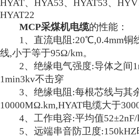
HYAT、HYA53、HYAT53、HYV
HYAT22
MCP采煤机电缆
的性能：
1、直流电阻:20℃,0.4mm铜线,
线,小于等于95Ω/km。
2、绝缘电气强度:导体之间1m
1min3kv不击穿
3、绝缘电阻:每根芯线与其余
10000MΩ.km,HYAT电缆大于300
4、工作电容:平均值52±2nF/
5、远端串音防卫度:150kH