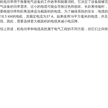
机电功率用于衡量电气设备的工作效率和能量消耗。它决定了设备能够完
气设备的功率需求。过小的电缆可能会导致过热和损坏。长距离传输时，
要根据功率和距离选择适当截面积的电缆。为了确保系统的安全，电缆的
18.5 kW
37 A
16
的电机，其额定电流为
。如果使用
平方毫米的电缆，并且
毁。因此，需要选择更大截面积的电缆来减小电压降。
综上所述，机电功率和电缆虽然属于电气工程的不同方面，但它们之间有