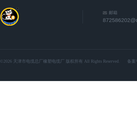
邮箱
872586202@
©2026 天津市电缆总厂橡塑电缆厂 版权所有 All Rights Reserved.
备案