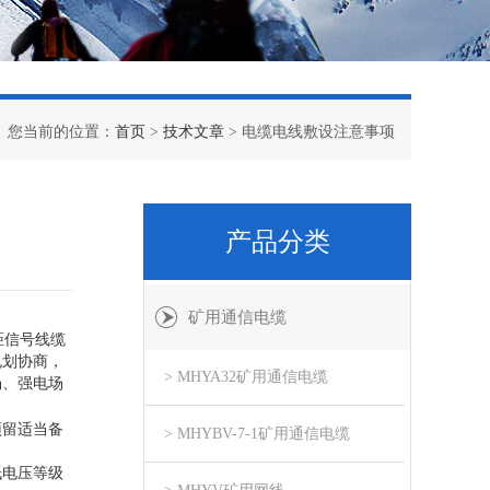
您当前的位置：
首页
>
技术文章
> 电缆电线敷设注意事项
产品分类
矿用通信电缆
距信号线缆
规划协商，
> MHYA32矿用通信电缆
场、强电场
预留适当备
> MHYBV-7-1矿用通信电缆
低电压等级