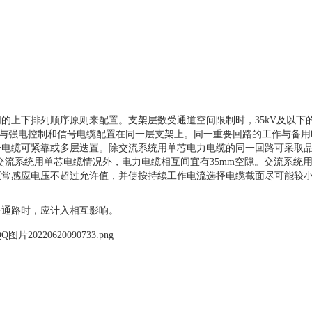
的上下排列顺序原则来配置。支架层数受通道空间限制时，35kV及以下
可与强电控制和信号电缆配置在同一层支架上。同一重要回路的工作与备用
电缆可紧靠或多层迭置。除交流系统用单芯电力电缆的同一回路可采取品
交流系统用单芯电缆情况外，电力电缆相互间宜有35mm空隙。交流系统
正常感应电压不超过允许值，并使按持续工作电流选择电缆截面尽可能较
一通路时，应计入相互影响。