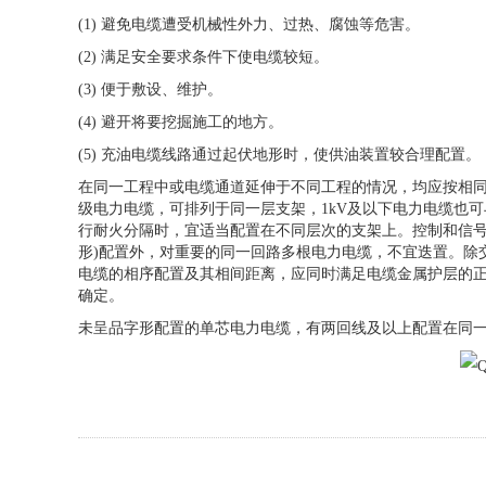
(1) 避免电缆遭受机械性外力、过热、腐蚀等危害。
(2) 满足安全要求条件下使电缆较短。
(3) 便于敷设、维护。
(4) 避开将要挖掘施工的地方。
(5) 充油电缆线路通过起伏地形时，使供油装置较合理配置。
在同一工程中或电缆通道延伸于不同工程的情况，均应按相同
级电力电缆，可排列于同一层支架，1kV及以下电力电缆也
行耐火分隔时，宜适当配置在不同层次的支架上。控制和信号
形)配置外，对重要的同一回路多根电力电缆，不宜迭置。除
电缆的相序配置及其相间距离，应同时满足电缆金属护层的
确定。
未呈品字形配置的单芯电力电缆，有两回线及以上配置在同