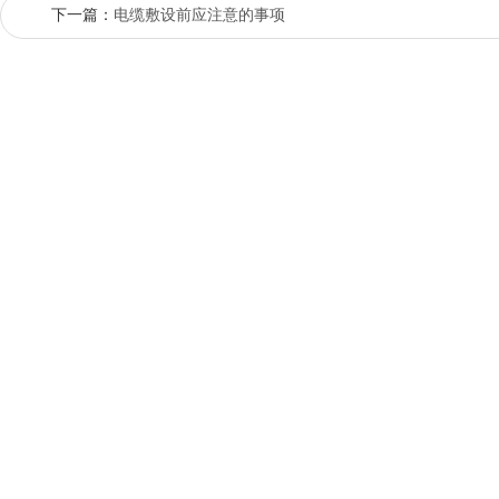
下一篇：
电缆敷设前应注意的事项