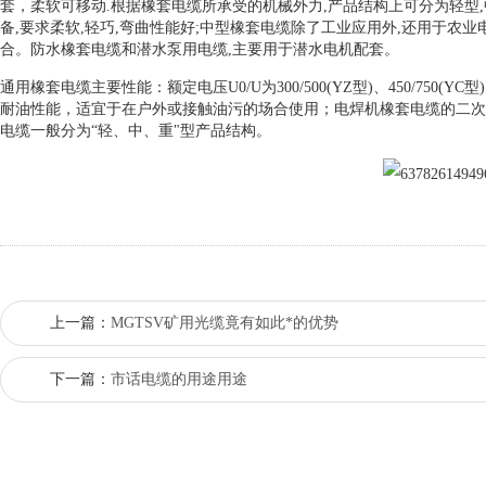
套，柔软可移动.根据橡套电缆所承受的机械外力,产品结构上可分为轻型
备,要求柔软,轻巧,弯曲性能好;中型橡套电缆除了工业应用外,还用于农
合。防水橡套电缆和潜水泵用电缆,主要用于潜水电机配套。
通用橡套电缆主要性能：额定电压U0/U为300/500(YZ型)、450/75
耐油性能，适宜于在户外或接触油污的场合使用；电焊机橡套电缆的二次对
电缆一般分为“轻、中、重"型产品结构。
上一篇：
MGTSV矿用光缆竟有如此*的优势
下一篇：
市话电缆的用途用途