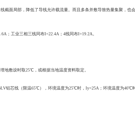
导线截面局部，降低了导线允许载流量。而且多条并敷导致热量集聚，也
6A；工业三相三线同布I=22.4A；4线同布I=19.2A。
埋地敷设时取25℃，或根据当地温度资料取定。
V铝芯线（限温65℃），环境温度为25℃时，Iy=25A；环境温度为40℃