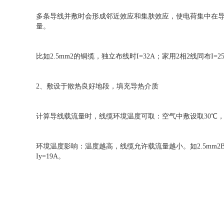
多条导线并敷时会形成邻近效应和集肤效应，使电荷集中在
量。
比如2.5mm2的铜缆，独立布线时I=32A；家用2相2线同布I=25.
2、敷设于散热良好地段，填充导热介质
计算导线载流量时，线缆环境温度可取：空气中敷设取30℃，
环境温度影响：温度越高，线缆允许载流量越小。如2.5mm2BL
Iy=19A。