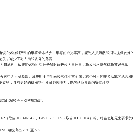
电缆在燃烧时产生的烟雾量非常少，烟雾的透光率高，能为人员疏散和消防提供较好
物质，减少了对人员和设备的危害。
为阻燃剂。这些阻燃剂在受热分解时能吸收大量热量，释放出水蒸气稀释可燃气体，
火灾中为人员疏散。燃烧时不产生卤酸气体和重金属，减少对人体呼吸系统的危害和
更柔软，具有更好的机械韧性和耐磨损能力，能够适应复杂的安装环境。
机场航站楼等人员密集场所。
。
.1/2
（取自
IEC 60754
）、
GB/T 17651.1/2
（取自
IEC 61034
）等。符合低烟无卤要求的
PVC
电缆高出
20%
至
50%
。