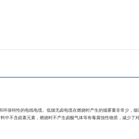
能和环保特性的电线电缆。低烟无卤电缆在燃烧时产生的烟雾量非常少，烟
材料中不含卤素元素，燃烧时不产生卤酸气体等有毒腐蚀性物质，减少了