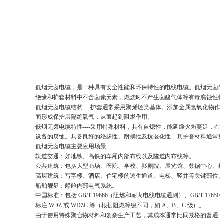
低烟无卤电缆，是一种具有安全性能和环保特性的电线电缆。低烟无卤
绝缘和护套材料中不含卤素元素，燃烧时不产生卤酸气体等有毒腐蚀性
低烟无卤电缆结构
----
护套通常采用聚烯烃类基体。添加金属氢氧化物作
面形成保护层隔绝氧气，从而起到阻燃作用。
低烟无卤电缆特性
----
采用特殊材料，具有自熄性，能延缓火焰蔓延，在
设备的腐蚀。具备良好的绝缘性、耐候性及抗老化性，其护套材料通常
低烟无卤电缆主要应用场景
----
轨道交通：如地铁、高铁的车厢内部布线以及隧道内布线等。
公共建筑：包括大型商场、医院、学校、影剧院、展览馆、数据中心、
高层建筑：写字楼、酒店、住宅楼的逃生通道、电梯、竖井等关键部位
船舶舰艇：船舱内部电气系统。
中国标准：包括
GB/T 19666
（阻燃和耐火电线电缆通则）、
GB/T 17650
标注
WDZ
或
WDZC
等（根据阻燃等级不同，如
A
、
B
、
C
级）。
由于使用特殊聚合物材料和复杂生产工艺，其成本通常比同规格的普通