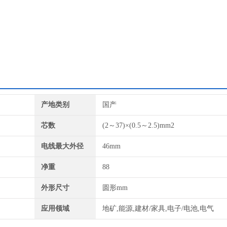
产地类别
国产
芯数
(2～37)×(0.5～2.5)mm2
电线最大外径
46mm
净重
88
外形尺寸
圆形mm
应用领域
地矿,能源,建材/家具,电子/电池,电气