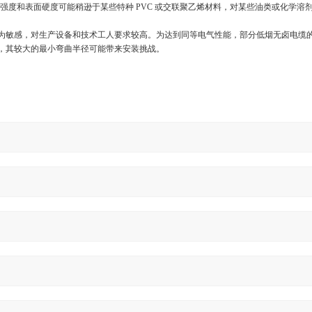
强度和表面硬度可能稍逊于某些特种
PVC
或交联聚乙烯材料，对某些油类或化学溶
为敏感，对生产设备和技术工人要求较高。为达到同等电气性能，部分低烟无卤电缆
，其较大的最小弯曲半径可能带来安装挑战。