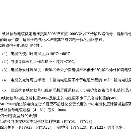
1
铁路信号电缆额定电压交流
500V
或直流
1000V
及以下传输铁路信号、音频信
的屏蔽性能，适宜于电气化区段或其它有强电干扰的地区敷设。
铁路信号电缆使用特性：
2
（
1
）
电缆的使用环境温度为
-40
℃
~+60
℃
（
2
）电缆导体长期工作温度应不超过
+70
℃。
（
3
）
电缆敷设环境温度：聚氯乙烯外护套电缆应不低于
0
℃
;
聚乙烯外护套电
（
4
）
电缆的允许弯曲半径：非铠装电缆应不小于电缆外径的
10
倍；铠装电缆
（
5
）
综合护套铁路信号电缆的理想屏蔽系数≤
0.8
；铝护套铁路信号电缆的理想
3
铁路信号电缆交货长度
500m
及以上的电缆应不少于总交货长度的
50%;
50~250m
的短段电缆交货长度应不超过总交货长度的
5%;
电缆长度计量误差应
铁路信号电缆规格（
4---61
）芯
X 1.0mm
信号电缆型号的识别
1.
信号电缆按护套类型包括塑料护套（
PTY03
、
PTY23
）、
综合护套（
PTYA23
、
PTYA22
）、铝护套（
PTYL23
、
PTYL22
）信号电缆；