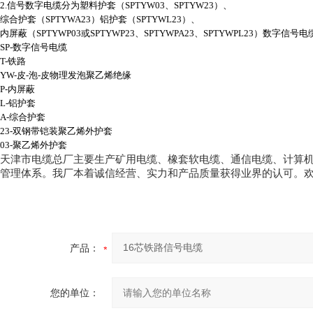
2.
信号数字电缆分为塑料护套（
SPTYW03
、
SPTYW23
）、
综合护套（
SPTYWA23
）铝护套（
SPTYWL23
）、
内屏蔽（
SPTYWP03
或
SPTYWP23
、
SPTYWPA23
、
SPTYWPL23
）数字信号电
SP-
数字信号电缆
T-
铁路
YW-
皮
-
泡
-
皮物理发泡聚乙烯绝缘
P-
内屏蔽
L-
铝护套
A-
综合护套
23-
双钢带铠装聚乙烯外护套
03-
聚乙烯外护套
天津市电缆总厂主要生产矿用电缆、橡套软电缆、通信电缆、计算
管理体系。我厂本着诚信经营、实力和产品质量获得业界的认可。
产品：
您的单位：