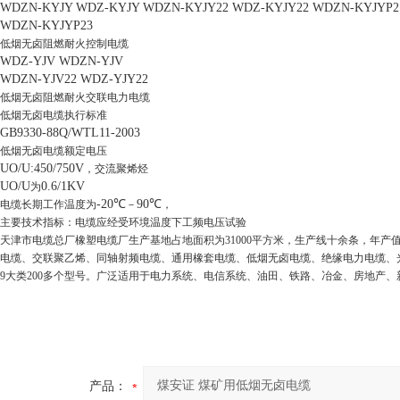
WDZN-KYJY WDZ-KYJY WDZN-KYJY22 WDZ-KYJY22 WDZN-KYJYP2
WDZN-KYJYP23
低烟无卤阻燃耐火控制电缆
WDZ-YJV WDZN-YJV
WDZN-YJV22 WDZ-YJY22
低烟无卤阻燃耐火交联电力电缆
低烟无卤电缆执行标准
GB9330-88Q/WTL11-2003
低烟无卤电缆额定电压
UO/U:450/750V
，交流聚烯烃
UO/U
0.6/1KV
为
-20℃
90℃
电缆长期工作温度为
－
，
主要技术指标：电缆应经受环境温度下工频电压试验
天津市电缆总厂橡塑电缆厂生产基地占地面积为
31000
平方米，生产线十余条，年产
电缆、交联聚乙烯、同轴射频电缆、通用橡套电缆、低烟无卤电缆、绝缘电力电缆、
9
大类
200
多个型号。广泛适用于电力系统、电信系统、油田、铁路、冶金、房地产、
产品：