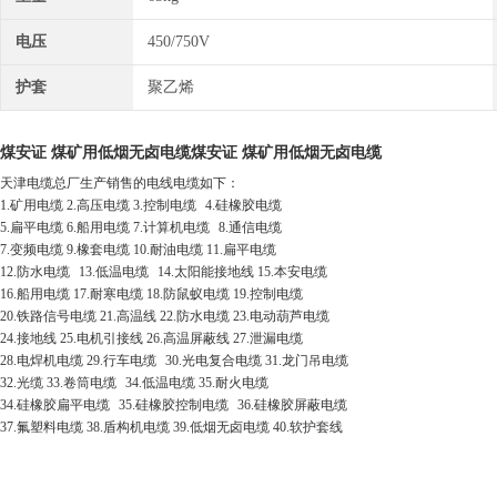
电压
450/750V
护套
聚乙烯
煤安证 煤矿用低烟无卤电缆
煤安证 煤矿用低烟无卤电缆
天津电缆总厂生产销售的电线电缆如下：
1.
矿用电缆
2.
高压电缆
3.
控制电缆
4.
硅橡胶电缆
5.
扁平电缆
6.
船用电缆
7.
计算机电缆
8.
通信电缆
7.
变频电缆
9.
橡套电缆
10.
耐油电缆
11.
扁平电缆
12.
防水电缆
13.
低温电缆
14.
太阳能接地线
15.
本安电缆
16.
船用电缆
17.
耐寒电缆
18.
防鼠蚁电缆
19.
控制电缆
20.
铁路信号电缆
21.
高温线
22.
防水电缆
23.
电动葫芦电缆
24.
接地线
25.
电机引接线
26.
高温屏蔽线
27.
泄漏电缆
28.
电焊机电缆
29.
行车电缆
30.
光电复合电缆
31.
龙门吊电缆
32.
光缆
33.
卷筒电缆
34.
低温电缆
35.
耐火电缆
34.
硅橡胶扁平电缆
35.
硅橡胶控制电缆
36.
硅橡胶屏蔽电缆
37.
氟塑料电缆
38.
盾构机电缆
39.
低烟无卤电缆
40.
软护套线