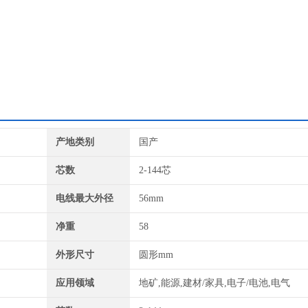
产地类别
国产
芯数
2-144芯
电线最大外径
56mm
净重
58
外形尺寸
圆形mm
应用领域
地矿,能源,建材/家具,电子/电池,电气