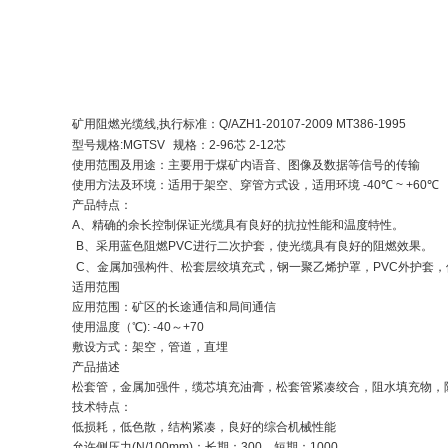
矿用阻燃光缆线
,
执行标准：
Q/AZH1-20107-2009 MT386-1995
型号规格
:MGTSV
规格：
2-96
芯
2-12
芯
使用范围及用途：主要用于煤矿内语音、图像及数据等信号的传输
使用方法及环境：适用于架空、穿管方式设，适用环境
-40
℃
~ +60
℃
产品特点：
A
、精确的余长控制保证光缆具有良好的抗拉性能和温度特性。
B
、采用蓝色阻燃
PVC
进行二次护套，使光缆具有良好的阻燃效果。
C
、金属加强构件、松套层绞填充式，钢一聚乙烯护罩，
PVC
外护套，
适用范围
应用范围：矿区的长途通信和局间通信
使用温度（℃
): -40
～
+70
敷设方式：架空，管道，直埋
产品描述
松套管，金属加强件，缆芯填充油膏，松套管紧凑绞合，阻水填充物，
技术特点：
低损耗，低色散，结构紧凑，良好的综合机械性能
允许侧压力
(N/100mm)
：长期：
300
，短期：
1000