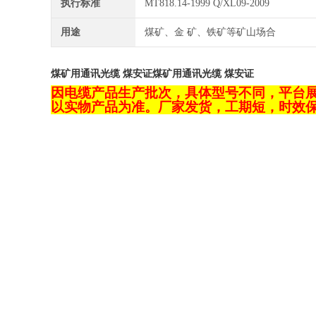
执行标准
MT818.14-1999 Q/XL09-2009
用途
煤矿、金 矿、铁矿等矿山场合
煤矿用通讯光缆 煤安证
煤矿用通讯光缆 煤安证
因电缆产品生产批次，具体型号不同，平台
以实物产品为准。厂家发货，工期短，时效