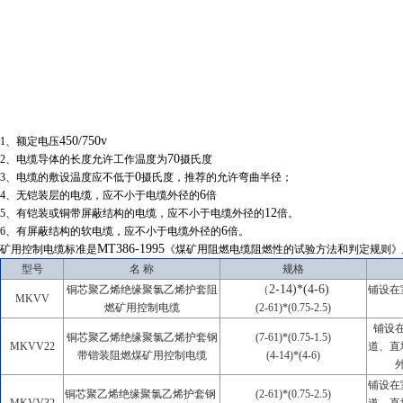
450/750v
1
、额定电压
70
2
、电缆导体的长度允许工作温度为
摄氏度
0
3
、电缆的敷设温度应不低于
摄氏度，推荐的允许弯曲半径；
6
4
、无铠装层的电缆，应不小于电缆外径的
倍
12
5
、有铠装或铜带屏蔽结构的电缆，应不小于电缆外径的
倍。
6
6
、有屏蔽结构的软电缆，应不小于电缆外径的
倍。
MT386-1995
矿用控制电缆标准是
《煤矿用阻燃电缆阻燃性的试验方法和判定规则》
型号
名 称
规格
2-14)*(4-6)
铜芯聚乙烯绝缘聚氯乙烯护套阻
（
铺设在
MKVV
燃矿用控制电缆
(2-61)*(0.75-2.5)
铺设
铜芯聚乙烯绝缘聚氯乙烯护套钢
(7-61)*(0.75-1.5)
MKVV22
道、直
带锴装阻燃煤矿用控制电缆
(4-14)*(4-6)
铺设在
铜芯聚乙烯绝缘聚氯乙烯护套钢
(2-61)*(0.75-2.5)