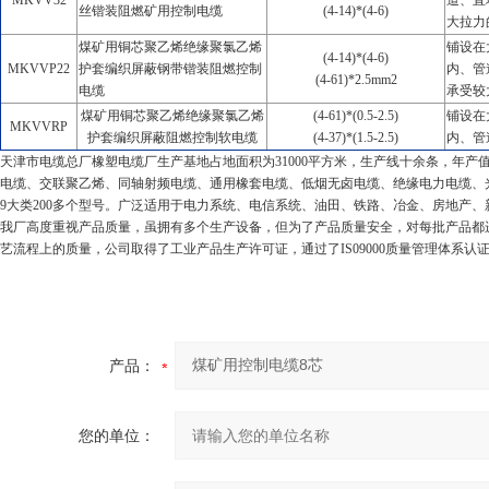
MKVV32
道、直
丝锴装阻燃矿用控制电缆
(4-14)*(4-6)
大拉力
煤矿用铜芯聚乙烯绝缘聚氯乙烯
铺设在
(4-14)*(4-6)
MKVVP22
护套编织屏蔽钢带锴装阻燃控制
内、管
(4-61)*2.5mm2
电缆
承受较
煤矿用铜芯聚乙烯绝缘聚氯乙烯
(4-61)*(0.5-2.5)
铺设在
MKVVRP
护套编织屏蔽阻燃控制软电缆
(4-37)*(1.5-2.5)
内、管
天津市电缆总厂橡塑电缆厂生产基地占地面积为
31000
平方米，生产线十余条，年产
电缆、交联聚乙烯、同轴射频电缆、通用橡套电缆、低烟无卤电缆、绝缘电力电缆、
9
大类
200
多个型号。广泛适用于电力系统、电信系统、油田、铁路、冶金、房地产、
我厂高度重视产品质量，虽拥有多个生产设备，但为了产品质量安全，对每批产品都
艺流程上的质量，公司取得了工业产品生产许可证，通过了
IS09000
质量管理体系认
产品：
您的单位：