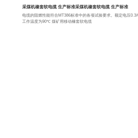
采煤机橡套软电缆 生产标准
采煤机橡套软电缆 生产标准
电缆的阻燃性能符合
MT386
标准中的各项试验要求。额定电压
0.3
工作温度为
90
℃
煤矿用移动橡套软电缆