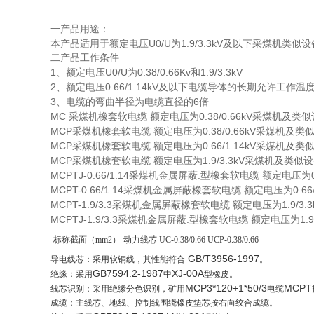
一产品用途：
U0/U
1.9/3.3kV
本产品适用于额定电压
为
及以下采煤机类似设
二产品工作条件
1
U0/U
0.38/0.66Kv
1.9/3.3kV
、额定电压
为
和
2
0.66/1.14kV
、额定电压
及以下电缆导体的长期允许工作温
3
6
、电缆的弯曲半径为电缆直径的
倍
MC
0.38/0.66kV
采煤机橡套软电缆
额定电压为
采煤机及类似
MCP
0.38/0.66kV
采煤机橡套软电缆
额定电压为
采煤机及类
MCP
0.66/1.14kV
采煤机橡套软电缆
额定电压为
采煤机及类
MCP
1.9/3.3kV
采煤机橡套软电缆
额定电压为
采煤机及类似设
MCPTJ-0.66/1.14
.
采煤机金属屏蔽
型橡套软电缆
额定电压为
MCPT-0.66/1.14
0.66
采煤机金属屏蔽橡套软电缆
额定电压为
MCPT-1.9/3.3
1.9/3.
采煤机金属屏蔽橡套软电缆
额定电压为
MCPTJ-1.9/3.3
.
1.9
采煤机金属屏蔽
型橡套软电缆
额定电压为
标称截面（
mm2
）
动力线芯
UC-0.38/0.66 UCP-0.38/0.66
GB/T3956-1997
导电线芯：采用软铜线，其性能符合
。
GB7594.2-1987
XJ-00A
绝缘：采用
中
型橡皮。
MCP3*120+1*50/3
MCPT
线芯识别：采用绝缘分色识别，矿用
电缆
成缆：主线芯、地线、控制线围绕橡皮垫芯按右向绞合成缆。