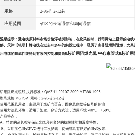
规格
2-96芯 2-12芯
应用范围
矿区的长途通信和局间通信
温馨提示：受电缆原材料市场价格浮动所影响，在您采购时，我司网站上显示的电线
解。天津【银顺】牌电缆在过去
40
多年的实践过程中，经历了由非阻燃到阻燃，尤其
8芯矿用阻燃光缆 中心束管式
8芯矿用
用电缆的阻燃性能得到有效的控制和提高
矿用阻燃光缆线
,
执行标准：
Q/AZH1-20107-2009 MT386-1995
型号规格
:MGTSV
规格：
2-96
芯
2-12
芯
使用范围及用途：主要用于煤矿内语音、图像及数据等信号的传输
使用方法及环境：适用于架空、穿管方式设，适用环境
-40
℃
~ +60
℃
产品特点：
A
、精确的余长控制保证光缆具有良好的抗拉性能和温度特性。
B
、采用蓝色阻燃
PVC
进行二次护套，使光缆具有良好的阻燃效果。