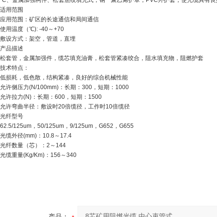
C
、金属加强构件、松套层绞填充式，钢一聚乙烯护罩，
PVC
外护套，使光缆具有良
适用范围
应用范围：矿区的长途通信和局间通信
使用温度（℃
): -40
～
+70
敷设方式：架空，管道，直埋
产品描述
松套管，金属加强件，缆芯填充油膏，松套管紧凑绞合，阻水填充物，阻燃护套
技术特点：
低损耗，低色散，结构紧凑，良好的综合机械性能
允许侧压力
(N/100mm)
：长期：
300
，短期：
1000
允许拉力
(N)
：长期：
600
，短期：
1500
允许弯曲半径：敷设时
20
倍缆径，工作时
10
倍缆径
光纤型号
62.5/125um
，
50/125um
，
9/125um
，
G652
，
G655
光缆外径
(mm)
：
10.8
～
17.4
光纤数量（芯）：
2
～
144
光缆重量
(Kg/Km)
：
156
～
340
产品：