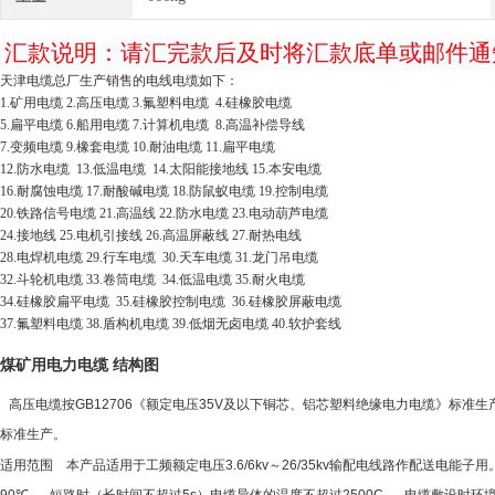
汇款说明：请汇完款后及时将汇款底单或邮件通
天津电缆总厂生产销售的电线电缆如下：
1.
矿用电缆
2.
高压电缆
3.
氟塑料电缆
4.
硅橡胶电缆
5.
扁平电缆
6.
船用电缆
7.
计算机电缆
8.
高温补偿导线
7.
变频电缆
9.
橡套电缆
10.
耐油电缆
11.
扁平电缆
12.
防水电缆
13.
低温电缆
14.
太阳能接地线
15.
本安电缆
16.
耐腐蚀电缆
17.
耐酸碱电缆
18.
防鼠蚁电缆
19.
控制电缆
20.
铁路信号电缆
21.
高温线
22.
防水电缆
23.
电动葫芦电缆
24.
接地线
25.
电机引接线
26.
高温屏蔽线
27.
耐热电线
28.
电焊机电缆
29.
行车电缆
30.
天车电缆
31.
龙门吊电缆
32.
斗轮机电缆
33.
卷筒电缆
34.
低温电缆
35.
耐火电缆
34.
硅橡胶扁平电缆
35.
硅橡胶控制电缆
36.
硅橡胶屏蔽电缆
37.
氟塑料电缆
38.
盾构机电缆
39.
低烟无卤电缆
40.
软护套线
煤矿用电力电缆 结构图
高压电缆按
GB12706
《额定电压
35V
及以下铜芯、铝芯塑料绝缘电力电缆》标准生
标准生产。
适用范围
本产品适用于工频额定电压
3.6/6kv
～
26/35kv
输配电线路作配送电能子用