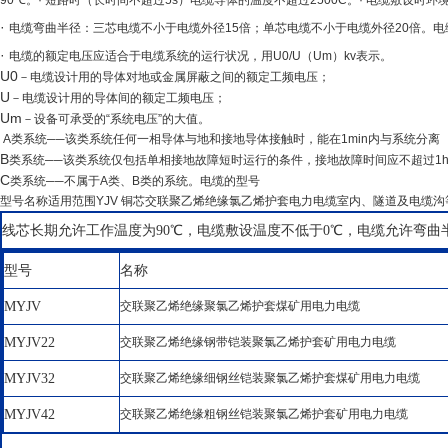
90
℃
。
·
短路时（长时间不超过
5s
）电缆导体的温度不超过
2500C
。
·
电缆敷设时环
·
电缆弯曲半径：三芯电缆不小于电缆外径
15
倍；单芯电缆不小于电缆外径
20
倍。电
·
电缆的额定电压应适合于电缆系统的运行状况，用
U0/U
（
Um
）
kv
表示。
U0
－电缆设计用的导体对地或金属屏蔽之间的额定工频电压；
U
－电缆设计用的导体间的额定工频电压；
Um
－设备可承受的
“
系统电压
”
的大值。
A
类系统
──
该类系统任何一相导体与地和接地导体接触时，能在
1min
内与系统分离
B
类系统
──
该类系统仅包括单相接地故障短时运行的条件，接地故障时间应不超过
1
C
类系统
──
不属于
A
类、
B
类的系统。电缆的型号
型号名称适用范围
YJV
铜芯交联聚乙烯绝缘氯乙烯护套电力电缆室内、隧道及电缆沟
线芯长期允许工作温度为90℃，电缆敷设温度不低于0℃，电缆允许弯曲半径
型号
名称
MYJV
交联聚乙烯绝缘聚氯乙烯护套煤矿用电力电缆
MYJV22
交联聚乙烯绝缘钢带铠装聚氯乙烯护套矿用电力电缆
MYJV32
交联聚乙烯绝缘细钢丝铠装聚氯乙烯护套煤矿用电力电缆
MYJV42
交联聚乙烯绝缘粗钢丝铠装聚氯乙烯护套矿用电力电缆