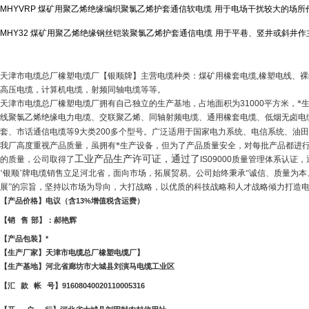
MHYVRP
煤矿用聚乙烯绝缘编织聚氯乙烯护套通信软电缆
用于电场干扰较大的场所
MHY32
煤矿用聚乙烯绝缘钢丝铠装聚氯乙烯护套通信电缆
用于平巷、竖井或斜井作
天津市电缆总厂橡塑电缆厂【银顺牌】主营电缆种类：煤矿用橡套电缆,橡塑电线、裸
高压电缆，计算机电缆，射频同轴电缆等等。
天津市电缆总厂橡塑电缆厂拥有自己独立的生产基地，占地面积为
31000
平方米，*
线聚氯乙烯绝缘电力电缆、交联聚乙烯、同轴射频电缆、通用橡套电缆、低烟无卤电
套、市话通信电缆等
9
大类
200
多个型号。广泛适用于国家电力系统、电信系统、油田
我厂高度重视产品质量，虽拥有*生产设备，但为了产品质量安全，对每批产品都进
工业产品生产许可证，通过了
的质量，公司取得了
IS09000
质量管理体系认证，
‘银顺’牌电缆销售立足河北省，面向市场，拓展贸易。公司始终秉承“诚信、质量为
展”的宗旨，坚持以市场为导向，大打战略，以优质的科技战略和人才战略倾力打造
【产品价格】电议（含
13%
增值税含运费）
【销
售
部】：郝艳辉
【产品包装】*
【生产厂家】天津市电缆总厂橡塑电缆厂】
【生产基地】河北省廊坊市大城县刘演马电缆工业区
【汇
款
帐
号】
91608040020110005316