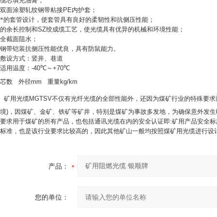
缆芯填充油膏；
双面涂塑轧纹钢带粘接
PE
内护套；
*的套管设计，使套管具有良好的柔韧性和抗侧压性能；
的余长控制和
SZ
绞成缆工艺，使光缆具有优异的机械和环境性能；
全截面阻水；
钢带铠装抗侧压性能优良，具有防鼠能力。
敷设方式：竖井、巷道
适用温度：
-40
℃～
+70
℃
芯数
外径
mm
重量
kg/km
矿用光缆
MGTSV
不仅有光纤光缆的全部性能外，还因为煤矿行业的特殊要求
境
)
，因煤矿、金矿、铁矿等矿井，特别是煤矿为事故多发地，为确保意外发生
要求用于煤矿的所有产品，也包括通讯光缆在内的安全认证即
:
矿用产品安全标
标准，也是该行业要求比较高的，因此其他矿山一般均按照煤矿用光缆进行设
产品：
您的单位：