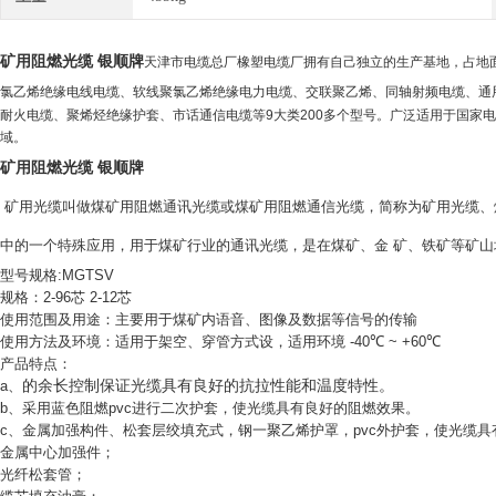
矿用阻燃光缆 银顺牌
天津市电缆总厂橡塑电缆厂拥有自己独立的生产基地，占地
氯乙烯绝缘电线电缆、软线聚氯乙烯绝缘电力电缆、交联聚乙烯、同轴射频电缆、通
耐火电缆、聚烯烃绝缘护套、市话通信电缆等
9
大类
200
多个型号。广泛适用于国家电
域。
矿用阻燃光缆 银顺牌
矿用光缆叫做煤矿用阻燃通讯光缆或煤矿用阻燃通信光缆，简称为矿用光缆、
中的一个特殊应用，用于煤矿行业的通讯光缆，是在煤矿、金
矿、铁矿等矿山
型号规格
:MGTSV
规格：
2-96
芯
2-12
芯
使用范围及用途：主要用于煤矿内语音、图像及数据等信号的传输
使用方法及环境：适用于架空、穿管方式设，适用环境
-40
℃
~ +60
℃
产品特点：
a
、
的余长控制保证光缆具有良好的抗拉性能和温度特性。
b
、采用蓝色阻燃
pvc
进行二次护套，使光缆具有良好的阻燃效果。
c
、金属加强构件、松套层绞填充式，钢一聚乙烯护罩，
pvc
外护套，使光缆具
金属中心加强件；
光纤松套管；