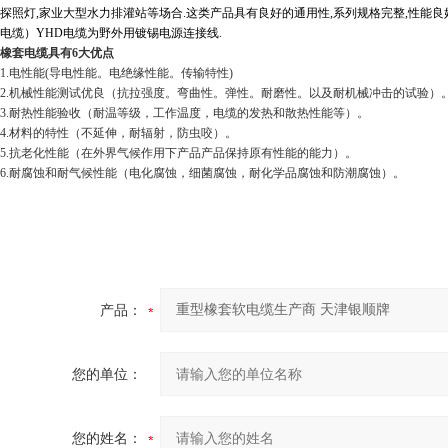
探照灯
,
家业大型水力排灌站等场合
.
这类产品具有良好的通用性
,
系列规格完整
,
性能良
电缆）
YHD
电缆为野外用镀锡电源连接线
.
橡套电缆具有
6
大优点
1.
电性能
(
导电性能。电绝缘性能。传输特性
)
2.
机械性能测试优良（抗拉强度。弯曲性。弹性。耐磨性。以及耐机械冲击的试验）
3.
耐热性能验收（耐温等级，工作温度，电缆的发热和散热性能等）。
4.
材料的特性（不延伸，耐辐射，防虫咬）。
5.
抗老化性能（在外界气候作用下产品产品保持原有性能的能力）。
6.
耐腐蚀和耐气候性能（电化腐蚀，细菌腐蚀，耐化学品腐蚀和防潮腐蚀）。
产品：
您的单位：
您的姓名：