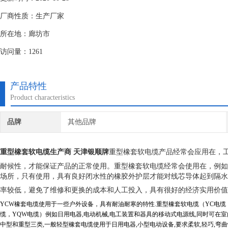
厂商性质：生产厂家
所在地：廊坊市
访问量：1261
产品特性
Product characteristics
品牌
其他品牌
重型橡套软电缆产品经常会应用在，
重型橡套软电缆生产商 天津银顺牌
耐候性，才能保证产品的正常使用。重型橡套软电缆经常会使用在，例如
场所，只有使用，具有良好闭水性的橡胶外护层才能对线芯导体起到隔水
率较低，避免了维修和更换的成本和人工投入，具有很好的经济实用价值
YCW
橡套电缆使用于一些户外设备，具有耐油耐寒的特性
.
重型橡套软电缆（
YC
电缆
缆，
YQW
电缆）例如日用电器
,
电动机械
,
电工装置和器具的移动式电源线
,
同时可在室
中型和重型三类
,
一般轻型橡套电缆使用于日用电器
,
小型电动设备
,
要求柔软
,
轻巧
,
弯曲