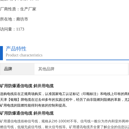
厂商性质：生产厂家
所在地：廊坊市
访问量：1173
产品特性
Product characteristics
品牌
其他品牌
矿用防爆通信电缆 斜井用电缆
选购电线应在正规商场购买，认准国家电工认证标记（印顺标注）和电线上印有的商
天津【银顺】牌电缆在过去
40
多年的实践过程中，经历了由非阻燃到阻燃的革新，尤
矿用电缆的阻燃性能得到有效的控制和提高。
矿用防爆通信电缆 斜井用电缆
矿用通信电缆俗称信号线，规格从
2
对
-1000
对不等。信号线一般分为市内和室外两种
燃信号线，低烟无卤信号线，耐火信号线等。矿用通讯电缆齐全要了解企业的信息以