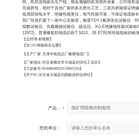
线，双层连续硫化生产线，德金属编织机等国外设备，公司现有
完成挤包，相对于其他厂家的多次挤出工艺，三层共挤能保证绝
低局部放电水平，绝缘性能更佳，电气性能可靠，可保证电缆较
我厂投资扩建了一座中心实验室，购置
YDY-1
氧弹老化试验仪、
RY
指数试验仪、负载燃烧试验仪、硫化仪、
XG-E
绝缘电性能试验箱
12972)
、普通橡套软电缆
(GB/T 5013
、
JB 8735)
等性能指标的检
【总经理
-
郝艳辉】
【含
13%
增值税含运费】
【生产厂家
天津市电缆总厂橡塑电缆厂】
【厂家地址
-
河北省廊坊市大城县刘演马工业区】
【汇款账号
-91608040020110005316
】
【开户行
-
河北省大城县刘固献农村信用社】
产品：
您的单位：