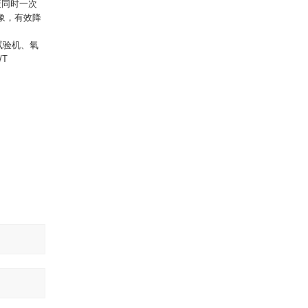
蔽同时一次
象，有效降
试验机、氧
/T