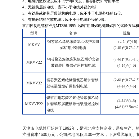
3
、电缆的敷设温度应不低于0摄氏度，推荐的允许弯曲半径；
4
、无铠装层的电缆，应不小于电缆外径的6倍
5
、有铠装或铜带屏蔽结构的电缆，应不小于电缆外径的12倍。
6
、有屏蔽结构的软电缆，应不小于电缆外径的6倍。
矿用控制电缆标准是MT386-1995《煤矿用阻燃电缆阻燃性的试验方法和判
型号
名 称
规格
铜芯聚乙烯绝缘聚氯乙烯护套阻
（2-14)*(4-6)
MKVV
燃矿用控制电缆
(2-61)*(0.75-2.5
铜芯聚乙烯绝缘聚氯乙烯护套钢
(7-61)*(0.75-1.5
MKVV22
带锴装阻燃煤矿用控制电缆
(4-14)*(4-6)
铜芯聚乙烯绝缘聚氯乙烯护套钢
(2-61)*(0.75-2.5
MKVV32
丝锴装阻燃矿用控制电缆
(4-14)*(4-6)
煤矿用铜芯聚乙烯绝缘聚氯乙烯
(4-14)*(4-6)
MKVVP22
护套编织屏蔽钢带锴装阻燃控制
(4-61)*2.5mm2
电缆
天津市电缆总厂始建于
1992
年，是河北省支柱企业，是集生产、
注册资本
4600
万元，公司占地面积
3100
平方米，下设裸线车间、