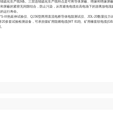
连续硫化生产线
9
条。三层连续硫化生产线特点是可将导体屏蔽、绝缘和绝缘屏
缘和屏蔽的紧密无间隙结合，防止污染，从而避免电缆在高电场下的游离放电现
长的运行寿命。
S-III
热延伸试验仪、
QJ36
型两用直流电桥导体电阻测试仪、
JDL-20
数显拉力
等
20
多套试验检测设备，可承担煤矿用阻燃电缆
(MT 818)
、矿用橡套软电缆
(GB
测。