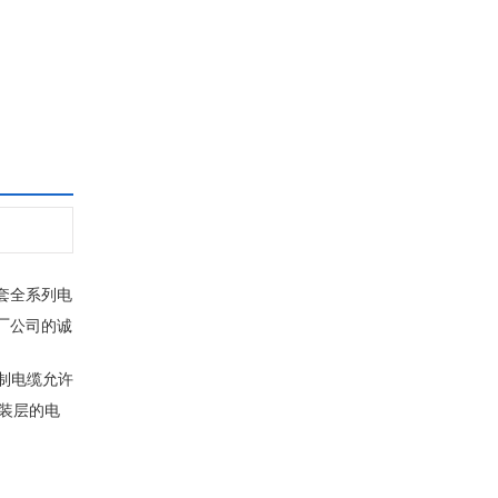
套全系列电
厂
公司的诚
制电缆允许
装层的电