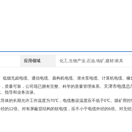
应用领域
化工,生物产业,石油,地矿,建材/家具
、低烟无卤电缆、通信电缆、盾构机电缆、潜水泵电缆、计算机电缆、橡
天津市电缆总
全，质量可靠，公司现已拥有完整、科学的质量管理体系。
观、指导和业务洽谈。
70
0
缆导体的长期允许工作温度为
℃
，电缆敷设温度应不低于
℃
。煤矿用控
12
6
外径的
倍。对有屏蔽层结构的软电缆，应不小于电缆外径的
倍。对无铠