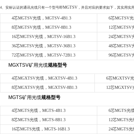
MGTSV
4
、安标认证的通讯光缆只有一个型号即
，并且对应的要求如下，其实用实
4
芯
MGTSV
光缆，
MGTSV-4B1.3
6
芯
MGTSV
光
8
芯
MGTSV
光缆，
MGTSV-8B1.3
12
芯
MGTSV
16
芯
MGTSV
光缆
，
MGTSV-16B1.3
24
芯
MGTSV
36
芯
MGTSV
光缆，
MGTSV-36B1.3
48
芯
MGTSV
72
芯
MGTSV
光缆，
MGTSV-72B1.3
96
芯
MGTSV
MGXTSV
矿用光缆
规格型号
4
芯
MGXTSV
光缆，
MGXTSV-4B1.3
6
芯
MGXTSV
8
芯
MGXTSV
光缆，
MGXTSV-8B1.3
12
芯
MGXTSV
MGTS
矿用光缆
规格型号
4
芯
MGTS
光缆，
MGTS-4B1.3
6
芯
MGTS
光
8
芯
MGTS
光缆，
MGTS-8B1.3
12
芯
MGTS
光
16
芯
MGTS
光缆，
MGTS-16B1.3
24
芯
MGTS
光