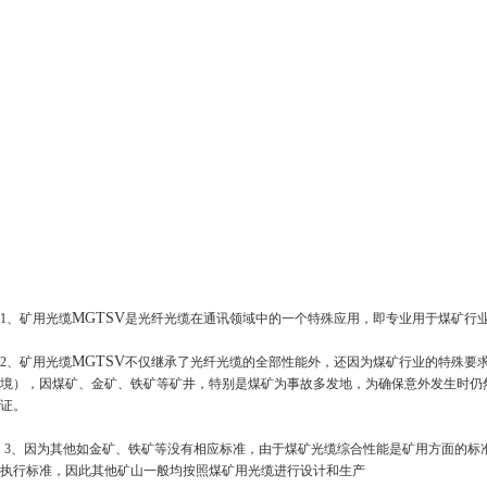
MGTSV
1
、矿用光缆
是光纤光缆在通讯领域中的一个特殊应用，即专业用于煤矿行业
MGTSV
2
、矿用光缆
不仅继承了光纤光缆的全部性能外，还因为煤矿行业的特殊要
境），因煤矿、金矿、铁矿等矿井，特别是煤矿为事故多发地，为确保意外发生时仍
证。
3
、因为其他如金矿、铁矿等没有相应标准，由于煤矿光缆综合性能是矿用方面的标
执行标准，因此其他矿山一般均按照煤矿用光缆进行设计和生产