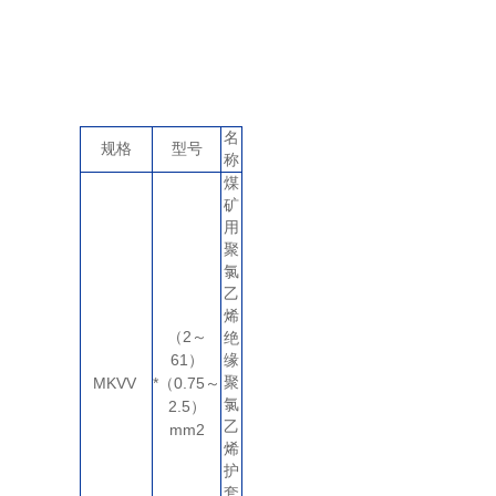
名
规格
型号
称
煤
矿
用
聚
氯
乙
烯
2
（
～
绝
61
）
缘
MKVV
*
0.75
聚
（
～
氯
2.5
）
乙
mm2
烯
护
套