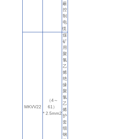
蔽
控
制
电
缆
煤
矿
用
聚
氯
乙
烯
绝
缘
聚
氯
4
（
～
乙
MKVV22
61
）
烯
* 2.5mm2
护
套
细
钢