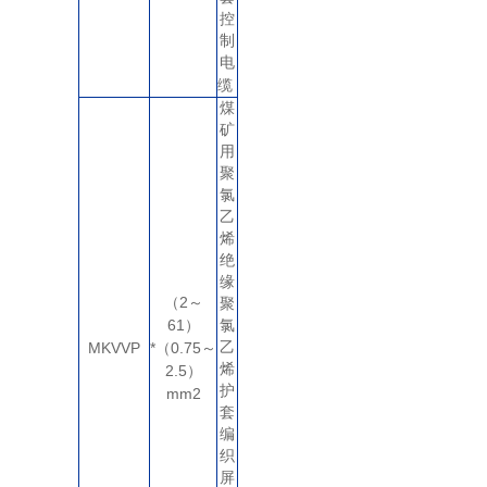
控
制
电
缆
煤
矿
用
聚
氯
乙
烯
绝
缘
2
（
～
聚
61
）
氯
MKVVP
*
0.75
乙
（
～
烯
2.5
）
护
mm2
套
编
织
屏