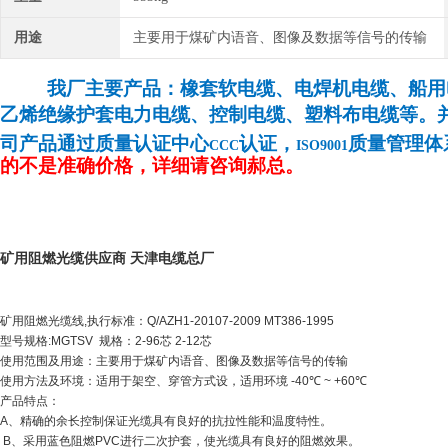
用途
主要用于煤矿内语音、图像及数据等信号的传输
我厂主要产品：橡套软电缆、电焊机电缆、船用
乙烯绝缘护套电力电缆、控制电缆、塑料布电缆等。
司产品通过质量认证中心
认证，
质量管理体
CCC
ISO9001
的不是准确价格，详细请咨询郝总。
矿用阻燃光缆供应商 天津电缆总厂
矿用阻燃光缆线
,
执行标准：
Q/AZH1-20107-2009 MT386-1995
型号规格
:MGTSV
规格：
2-96
芯
2-12
芯
使用范围及用途：主要用于煤矿内语音、图像及数据等信号的传输
使用方法及环境：适用于架空、穿管方式设，适用环境
-40
℃
~ +60
℃
产品特点：
A
、精确的余长控制保证光缆具有良好的抗拉性能和温度特性。
B
、采用蓝色阻燃
PVC
进行二次护套，使光缆具有良好的阻燃效果。