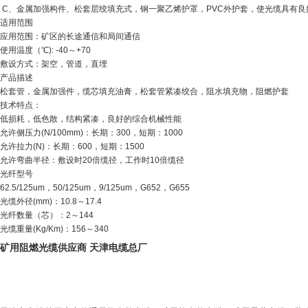
C
、金属加强构件、松套层绞填充式，钢一聚乙烯护罩，
PVC
外护套，使光缆具有良
适用范围
应用范围：矿区的长途通信和局间通信
使用温度（℃
): -40
～
+70
敷设方式：架空，管道，直埋
产品描述
松套管，金属加强件，缆芯填充油膏，松套管紧凑绞合，阻水填充物，阻燃护套
技术特点：
低损耗，低色散，结构紧凑，良好的综合机械性能
允许侧压力
(N/100mm)
：长期：
300
，短期：
1000
允许拉力
(N)
：长期：
600
，短期：
1500
允许弯曲半径：敷设时
20
倍缆径，工作时
10
倍缆径
光纤型号
62.5/125um
，
50/125um
，
9/125um
，
G652
，
G655
光缆外径
(mm)
：
10.8
～
17.4
光纤数量（芯）：
2
～
144
光缆重量
(Kg/Km)
：
156
～
340
矿用阻燃光缆供应商 天津电缆总厂