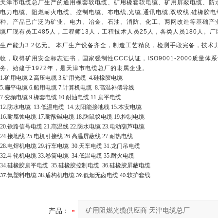
天津市电缆总厂生产的通用橡套软电缆、矿用橡套软电缆、矿用屏蔽电缆、防
电力电缆、阻燃耐火电缆、控制电缆、布电线
,
光缆
,
通讯电缆
,
双绞线
,
硅橡胶电
种。产品已广泛为矿业、电力、冶金、石油、消防、化工、两网改造等基础产
缆厂现有员工
485
人，工程师
13
人，工程技术人员
25
人，各类人员
180
人。厂
生产能力
3.2
亿元。
本厂生产设备齐全，制造工艺精良，检测手段完备，技术
收，取得矿用安全标志证书，国家强制性
CCC
认证，
ISO9001-2000
质量体系
务。始建于
1972
年，是天津市电缆总厂的隶属企业。
1.
矿用电缆
2.
高压电缆
3.
矿用光缆
4.
硅橡胶电缆
5.
扁平电缆
6.
船用电缆
7.
计算机电缆
8.
高温补偿导线
7.
变频电缆
9.
橡套电缆
10.
耐油电缆
11.
扁平电缆
12.
防水电缆
13.
低温电缆
14.
太阳能接地线
15.
本安电缆
16.
耐腐蚀电缆
17.
耐酸碱电缆
18.
防鼠蚁电缆
19.
控制电缆
20.
铁路信号电缆
21.
高温线
22.
防水电缆
23.
电动葫芦电缆
24.
接地线
25.
电机引接线
26.
高温屏蔽线
27.
耐热电线
28.
电焊机电缆
29.
行车电缆
30.
天车电缆
31.
龙门吊电缆
32.
斗轮机电缆
33.
卷筒电缆
34.
低温电缆
35.
耐火电缆
34.
硅橡胶扁平电缆
35.
硅橡胶控制电缆
36.
硅橡胶屏蔽电缆
氟塑料电缆
盾构机电缆
低烟无卤电缆
软护套线
37.
38.
39.
40.
产品：