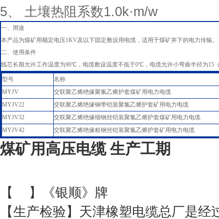
5
、
土壤热阻系数
1.0k·m/w
一、用途
本产品为煤矿用额定电压1KV及以下固定敷设用电缆，适用于煤矿井下的电力传输。
二、使用条件
线芯长期允许工作温度为90℃，电缆敷设温度不低于0℃，电缆允许小弯曲半径为15（D
型号
名称
MYJV
交联聚乙烯绝缘聚氯乙烯护套煤矿用电力电缆
MYJV22
交联聚乙烯绝缘钢带铠装聚氯乙烯护套矿用电力电缆
MYJV32
交联聚乙烯绝缘细钢丝铠装聚氯乙烯护套煤矿用电力电缆
MYJV42
交联聚乙烯绝缘粗钢丝铠装聚氯乙烯护套矿用电力电缆
煤矿用高压电缆 生产工期
【
】《银顺》牌
【生产检验】天津橡塑电缆总厂是经