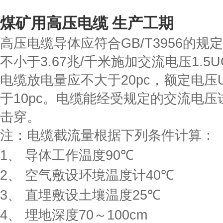
煤矿用高压电缆 生产工期
高压电缆导体应符合
GB/T3956
的规定
不小于
3.67
兆
/
千米施加交流电压
1.5
电缆放电量应不大于
20pc
，额定电压
于
10pc
。电缆能经受规定的交流电压
击穿。
注：电缆截流量根据下列条件计算：
1
、
导体工作温度
90
℃
2
、
空气敷设环境温度计
40
℃
3
、
直埋敷设土壤温度
25
℃
4
、
埋地深度
70
～
100cm