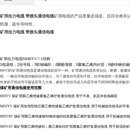
矿用电缆的产品质量必须是。且符合相关
矿用拉力电缆 带接头通信电缆
防腐，延年等特性。
矿用拉力电缆 带接头通信电缆
矿用拉力电缆MHBYV-7-1结构：
1
电源线；
2
信号线；
3
软铜编织；
4
聚酯薄膜；
5
聚氯乙烯内衬层；
6
镀锌钢丝编
MHYBV
矿用通信电缆是通信电缆的其中一种。矿用通信电缆具有抗拉，耐磨，耐腐
线。一般信号电缆传输的信号很小，为了避免信号受到干扰，信号电缆有一层屏蔽层
外来的干扰信号可被该层导入大地，避免干扰信号进入内层导体干扰同时降低传输信
煤矿用通信电缆使用范围
MHYV
煤矿用聚乙烯绝缘聚氯乙烯护套通信电缆
用于平巷、斜及井机电峒室
MHJYV
煤矿用加强型线芯聚乙烯绝缘氯乙烯护套通信电缆
用于机械损伤较高的平巷
MHYBV
煤矿用聚乙烯绝缘镀锌钢丝编织铠装聚氯乙烯护套通信电缆
用于机械损伤
MHYAV
煤矿用聚乙烯绝缘铝—聚乙烯粘结护层聚氯乙烯护套通信电缆
用于较湿的斜