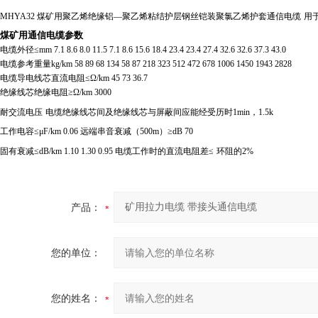
MHYA32
煤矿用聚乙烯绝缘铝—聚乙烯粘结护层钢丝铠装聚氯乙烯护套通信电缆
用
煤矿用通信电缆参数
电缆外径≤
mm 7.1 8.6 8.0 11.5 7.1 8.6 15.6 18.4 23.4 23.4 27.4 32.6 32.6 37.3 43.0
电缆参考重量
kg/km 58 89 68 134 58 87 218 323 512 472 678 1006 1450 1943 2828
电缆导电线芯直流电阻≤Ω
/km 45 73 36.7
绝缘线芯绝缘电阻≥Ω
/km 3000
耐交流电压
电缆绝缘线芯间及绝缘线芯与屏蔽间应能经受历时
1min
，
1.5k
工作电容≤μ
F/km 0.06
远端串音衰减（
500m
）≥
dB 70
固有衰减≤
dB/km 1.10 1.30 0.95
电缆工作时的直流电阻差≤
环阻的
2%
产品：
您的单位：
您的姓名：