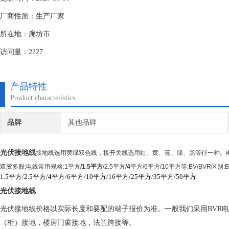
厂商性质：生产厂家
所在地：廊坊市
访问量：2227
产品特性
Product characteristics
品牌
其他品牌
光伏接地线
接地线选用黄绿双色线，接开关线选用红、黄、蓝、绿、黑等任一种。
双胶多股
;
电线常用规格
:1
平方
/
1.5
平方
/2.5
平方
/
4
平方
/6
平方
/10
平方等
;BV/BVR
区别
:
1.5平方/2.5平方/4平方/6平方/10平方/16平方/25平方/35平方/50平方
光伏接地线
光伏接地线价格以实际长度和要配的端子报价为准。一般我们采用
BVR
电
（柜）接地，楼房门窗接地，法兰跨接等。